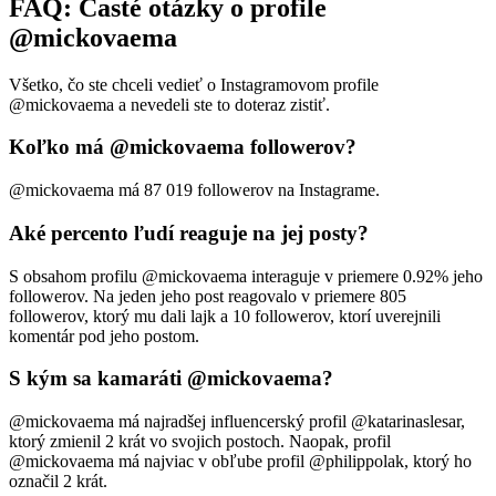
FAQ: Časté otázky o profile
@mickovaema
Všetko, čo ste chceli vedieť o Instagramovom profile
@mickovaema a nevedeli ste to doteraz zistiť.
Koľko má @mickovaema followerov?
@mickovaema má 87 019 followerov na Instagrame.
Aké percento ľudí reaguje na jej posty?
S obsahom profilu @mickovaema interaguje v priemere 0.92% jeho
followerov. Na jeden jeho post reagovalo v priemere 805
followerov, ktorý mu dali lajk a 10 followerov, ktorí uverejnili
komentár pod jeho postom.
S kým sa kamaráti @mickovaema?
@mickovaema má najradšej influencerský profil @katarinaslesar,
ktorý zmienil 2 krát vo svojich postoch. Naopak, profil
@mickovaema má najviac v obľube profil @philippolak, ktorý ho
označil 2 krát.