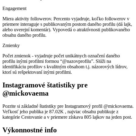
Engagement
Miera aktivity followerov. Percento vyjadruje, koľko followerov v
priemere interaguje s publikovaným postom daného profilu (dá lajk,
alebo uverejní komentár). Vypovedá o atraktívnosti publikovaného
obsahu daného profilu.
Zmienky
Počet zmienok - vyjadruje počet unikátnych označení daného
profilu inými profilmi formou “@nazovprofilu”. Slúži na
identifikáciu profilov s kvalitným obsahom t.j. názorových lídrov,
ktorí sú rešpektovaní inými profilmi.
Instagramové štatistiky pre
@mickovaema
Pozrite si základné štatistiky pre Instagramový profil @mickovaema.
Veľkosť jeho publika je 87.02K , najviac obsahu publikuje z
kategórie Cestovanie a v priemere získava 805 lajkov na jeden post.
Výkonnostné info