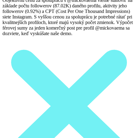
Objektívnu cenu za spoluprácu s @mickovaema vieme stanoviť na
základe počtu followerov (87.02K) daného profilu, aktivity jeho
followerov (0.92%) a CPT (Cost Per One Thousand Impressions)
siete Instagram. S vyššou cenou za spoluprácu je potrebné rátať pri
kvalitnejších profiloch, ktoré majú vysoký počet zmienok. Výpočet
férovej sumy za jeden komerčný post pre profil @mickovaema sa
dozviete, keď vyskúšate naše demo.