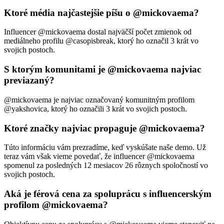
Ktoré média najčastejšie píšu o @mickovaema?
Influencer @mickovaema dostal najväčší počet zmienok od
mediálneho profilu @casopisbreak, ktorý ho označil 3 krát vo
svojich postoch.
S ktorým komunitami je @mickovaema najviac
previazaný?
@mickovaema je najviac označovaný komunitným profilom
@yakshovica, ktorý ho označili 3 krát vo svojich postoch.
Ktoré značky najviac propaguje @mickovaema?
Túto informáciu vám prezradíme, keď vyskúšate naše demo. Už
teraz vám však vieme povedať, že influencer @mickovaema
spomenul za posledných 12 mesiacov 26 rôznych spoločností vo
svojich postoch.
Aká je férová cena za spoluprácu s influencerským
profilom @mickovaema?