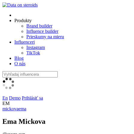
Produkty
Brand builder
Influence builder
Prieskumy na mieru
Influenceri
Instagram
TikTok
Blog
O nás
En
Demo
Prihlásiť sa
EM
mickovaema
Ema Mickova