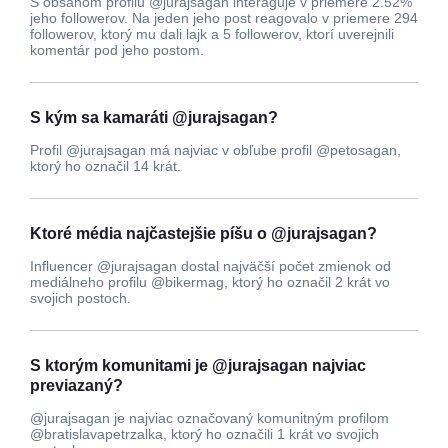
S obsahom profilu @jurajsagan interaguje v priemere 2.52%
jeho followerov. Na jeden jeho post reagovalo v priemere 294
followerov, ktorý mu dali lajk a 5 followerov, ktorí uverejnili
komentár pod jeho postom.
S kým sa kamaráti @jurajsagan?
Profil @jurajsagan má najviac v obľube profil @petosagan,
ktorý ho označil 14 krát.
Ktoré média najčastejšie píšu o @jurajsagan?
Influencer @jurajsagan dostal najväčší počet zmienok od
mediálneho profilu @bikermag, ktorý ho označil 2 krát vo
svojich postoch.
S ktorým komunitami je @jurajsagan najviac
previazaný?
@jurajsagan je najviac označovaný komunitným profilom
@bratislavapetrzalka, ktorý ho označili 1 krát vo svojich