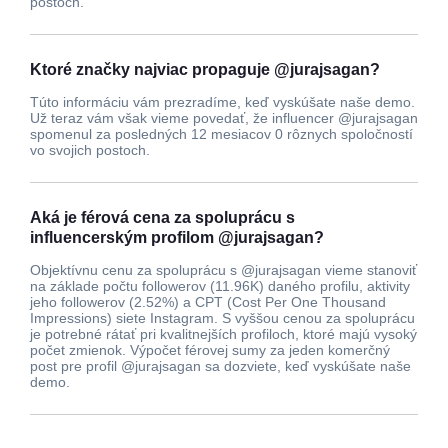
postoch.
Ktoré značky najviac propaguje @jurajsagan?
Túto informáciu vám prezradíme, keď vyskúšate naše demo.
Už teraz vám však vieme povedať, že influencer @jurajsagan
spomenul za posledných 12 mesiacov 0 rôznych spoločností
vo svojich postoch.
Aká je férová cena za spoluprácu s
influencerským profilom @jurajsagan?
Objektívnu cenu za spoluprácu s @jurajsagan vieme stanoviť
na základe počtu followerov (11.96K) daného profilu, aktivity
jeho followerov (2.52%) a CPT (Cost Per One Thousand
Impressions) siete Instagram. S vyššou cenou za spoluprácu
je potrebné rátať pri kvalitnejších profiloch, ktoré majú vysoký
počet zmienok. Výpočet férovej sumy za jeden komerčný
post pre profil @jurajsagan sa dozviete, keď vyskúšate naše
demo.