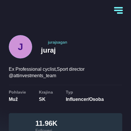
jurajsagan
J
juraj
Ex Professional cyclist,Sport director
@attinvestments_team
Pohlavie
Krajina
Typ
Muž
SK
Influencer/Osoba
11.96K
Followeri