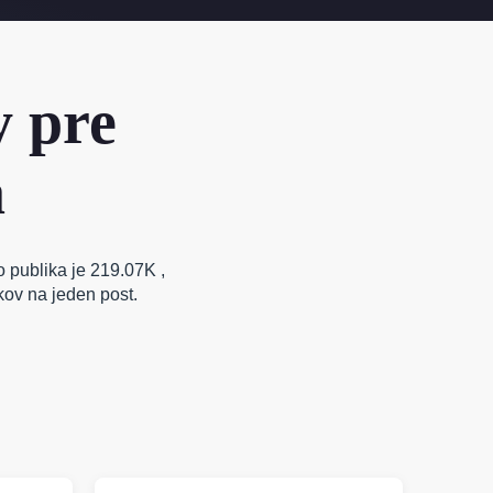
y pre
a
o publika je 219.07K ,
kov na jeden post.