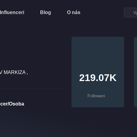
Influenceri
Blog
O nás
 TV MARKIZA ,
219.07K
Followeri
ncer/Osoba