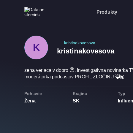
Produkty
kristinakovesova
K
kristinakovesova
zena veriaca v dobro 😇, Investigativna novinarka
moderátorka podcastov PROFIL ZLOČINU 🥷🏾
Pohlavie
Krajina
Typ
Žena
SK
Influe