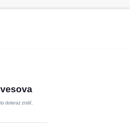
ovesova
o doteraz zistiť.