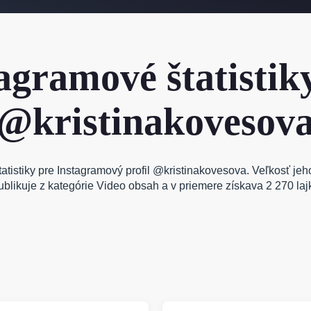
agramové štatistik
@kristinakovesov
tatistiky pre Instagramový profil @kristinakovesova. Veľkosť jeh
blikuje z kategórie Video obsah a v priemere získava 2 270 laj