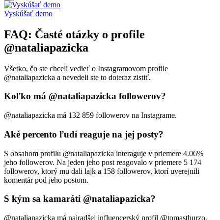
Vyskúšať demo
FAQ: Časté otázky o profile
@nataliapazicka
Všetko, čo ste chceli vedieť o Instagramovom profile
@nataliapazicka a nevedeli ste to doteraz zistiť.
Koľko má @nataliapazicka followerov?
@nataliapazicka má 132 859 followerov na Instagrame.
Aké percento ľudí reaguje na jej posty?
S obsahom profilu @nataliapazicka interaguje v priemere 4.06%
jeho followerov. Na jeden jeho post reagovalo v priemere 5 174
followerov, ktorý mu dali lajk a 158 followerov, ktorí uverejnili
komentár pod jeho postom.
S kým sa kamaráti @nataliapazicka?
@nataliapazicka má najradšej influencerský profil @tomasthurzo,