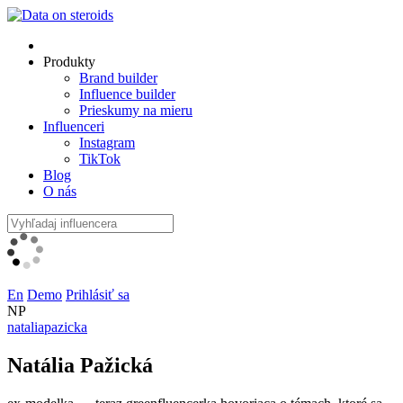
Produkty
Brand builder
Influence builder
Prieskumy na mieru
Influenceri
Instagram
TikTok
Blog
O nás
En
Demo
Prihlásiť sa
NP
nataliapazicka
Natália Pažická