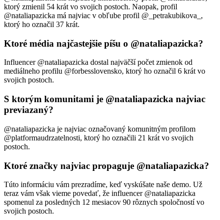
ktorý zmienil 54 krát vo svojich postoch. Naopak, profil
@nataliapazicka má najviac v obľube profil @_petrakubikova_,
ktorý ho označil 37 krát.
Ktoré média najčastejšie píšu o @nataliapazicka?
Influencer @nataliapazicka dostal najväčší počet zmienok od
mediálneho profilu @forbesslovensko, ktorý ho označil 6 krát vo
svojich postoch.
S ktorým komunitami je @nataliapazicka najviac
previazaný?
@nataliapazicka je najviac označovaný komunitným profilom
@platformaudrzatelnosti, ktorý ho označili 21 krát vo svojich
postoch.
Ktoré značky najviac propaguje @nataliapazicka?
Túto informáciu vám prezradíme, keď vyskúšate naše demo. Už
teraz vám však vieme povedať, že influencer @nataliapazicka
spomenul za posledných 12 mesiacov 90 rôznych spoločností vo
svojich postoch.