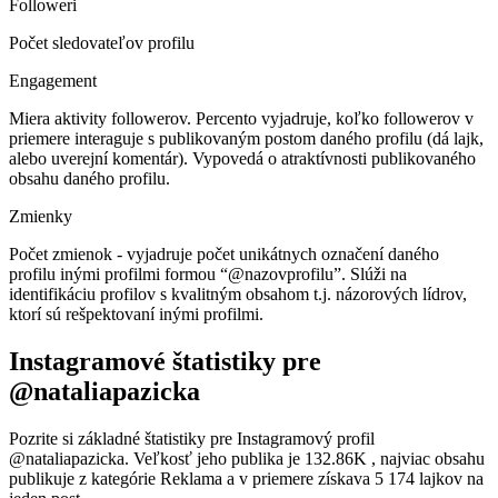
Followeri
Počet sledovateľov profilu
Engagement
Miera aktivity followerov. Percento vyjadruje, koľko followerov v
priemere interaguje s publikovaným postom daného profilu (dá lajk,
alebo uverejní komentár). Vypovedá o atraktívnosti publikovaného
obsahu daného profilu.
Zmienky
Počet zmienok - vyjadruje počet unikátnych označení daného
profilu inými profilmi formou “@nazovprofilu”. Slúži na
identifikáciu profilov s kvalitným obsahom t.j. názorových lídrov,
ktorí sú rešpektovaní inými profilmi.
Instagramové štatistiky pre
@nataliapazicka
Pozrite si základné štatistiky pre Instagramový profil
@nataliapazicka. Veľkosť jeho publika je 132.86K , najviac obsahu
publikuje z kategórie Reklama a v priemere získava 5 174 lajkov na