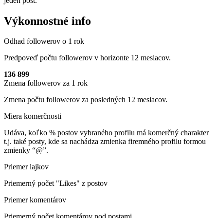
jeden post.
Výkonnostné info
Odhad followerov o 1 rok
Predpoveď počtu followerov v horizonte 12 mesiacov.
136 899
Zmena followerov za 1 rok
Zmena počtu followerov za posledných 12 mesiacov.
Miera komerčnosti
Udáva, koľko % postov vybraného profilu má komerčný charakter
t.j. také posty, kde sa nachádza zmienka firemného profilu formou
zmienky “@”.
Priemer lajkov
Priemerný počet "Likes" z postov
Priemer komentárov
Priemerný počet komentárov pod postami