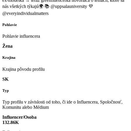
ex-modelka → teraz greenfluencerka hovoriaca o témach, ktoré sa
nás všetkých týkajú🌍 📚 @uppsalauniversity 💜
@everyindividualmatters
Pohlavie
Pohlavie influencera
Žena
Krajina
Krajina pôvodu profilu
SK
Typ
Typ profilu v závislosti od toho, či ide o Influencera, Spoločnosť,
Komunitu alebo Médium
Influencer/Osoba
132.86K