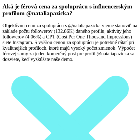
Aká je férová cena za spoluprácu s influencerským
profilom @nataliapazicka?
Objektívnu cenu za spoluprácu s @nataliapazicka vieme stanoviť na
základe počtu followerov (132.86K) daného profilu, aktivity jeho
followerov (4.06%) a CPT (Cost Per One Thousand Impressions)
siete Instagram. S vyššou cenou za spoluprácu je potrebné rátať pri
kvalitnejších profiloch, ktoré majú vysoký počet zmienok. Výpočet
férovej sumy za jeden komerčný post pre profil @nataliapazicka sa
dozviete, keď vyskúšate naše demo.