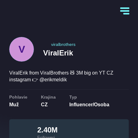
viralbrothers
V
ViralErik
ViralErik from ViralBrothers 🧸 3M big on YT CZ
instagram 👉 @erikmeldik
Pohlavie
Krajina
Typ
Muž
CZ
Influencer/Osoba
2.40M
Followeri