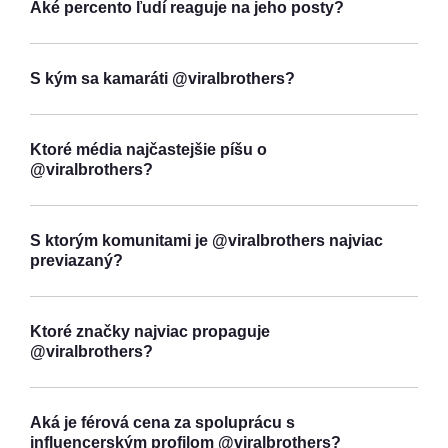
Aké percento ľudí reaguje na jeho posty?
S kým sa kamaráti @viralbrothers?
Ktoré média najčastejšie píšu o
@viralbrothers?
S ktorým komunitami je @viralbrothers najviac
previazaný?
Ktoré značky najviac propaguje
@viralbrothers?
Aká je férová cena za spoluprácu s
influencerským profilom @viralbrothers?