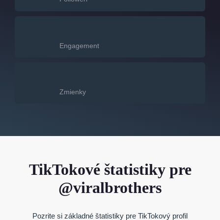
Engagement
Zmienky
TikTokové štatistiky pre
@viralbrothers
Pozrite si základné štatistiky pre TikTokový profil