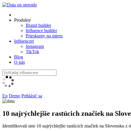
Produkty
Brand builder
Influence builder
Prieskumy na mieru
Influenceri
Instagram
TikTok
Blog
O nás
En
Demo
Prihlásiť sa
10 najrýchlejšie
rastúcich značiek
na Slove
Identifikovali sme 10 najrýchlejšie rastúcich značiek na Slovensku z 