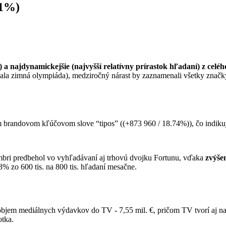
81%)
 a najdynamickejšie (najvyšší relatívny prírastok hľadaní) z celéh
nala zimná olympiáda), medziročný nárast by zaznamenali všetky znač
 brandovom kľúčovom slove “tipos” ((+873 960 / 18.74%)), čo indikuj
ri predbehol vo vyhľadávaní aj trhovú dvojku Fortunu, vďaka
zvýše
% zo 600 tis. na 800 tis. hľadaní mesačne.
objem mediálnych výdavkov do TV - 7,55 mil. €, pričom TV tvorí aj na
otka.