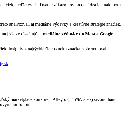
ti značiek, keďže vyhľadávanie zákazníkov predchádza ich nákupom.
eto analyzovali aj mediálne výdavky a kreatívne stratégie značiek.
nutej zľavy obsahujú aj
mediálne výdavky do Meta a Google
ek. Insighty k najrýchlejšie rastúcim značkam sformulovali
ig.sk
.
oľský marketplace konkurent Allegro (+45%), ale aj second hand
tovým portfóliom.