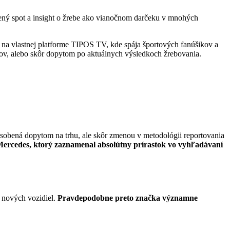
ený spot a insight o žrebe ako vianočnom darčeku v mnohých
o na vlastnej platforme TIPOS TV, kde spája športových fanúšikov a
ov, alebo skôr dopytom po aktuálnych výsledkoch žrebovania.
sobená dopytom na trhu, ale skôr zmenou v metodológii reportovania
 Mercedes, ktorý zaznamenal absolútny prírastok vo vyhľadávaní
í nových vozidiel.
Pravdepodobne preto značka významne