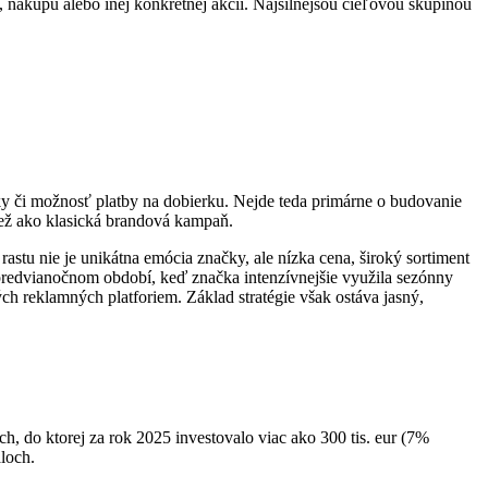
 nákupu alebo inej konkrétnej akcii. Najsilnejšou cieľovou skupinou
 či možnosť platby na dobierku. Nejde teda primárne o budovanie
než ako klasická brandová kampaň.
stu nie je unikátna emócia značky, ale nízka cena, široký sortiment
v predvianočnom období, keď značka intenzívnejšie využila sezónny
ch reklamných platforiem. Základ stratégie však ostáva jasný,
, do ktorej za rok 2025 investovalo viac ako 300 tis. eur (7%
áloch.