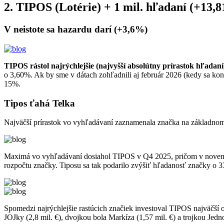
2. TIPOS (Lotérie) + 1 mil. hľadaní (+13,
V neistote sa hazardu darí (+3,6%)
TIPOS rástol najrýchlejšie (najvyšší absolútny prírastok hľadaní)
o 3,60%. Ak by sme v dátach zohľadnili aj február 2026 (kedy sa ko
15%.
Tipos ťahá Telka
Najväčší prírastok vo vyhľadávaní zaznamenala značka na základnom
Maximá vo vyhľadávaní dosiahol TIPOS v Q4 2025, pričom v novemb
rozpočtu značky. Tiposu sa tak podarilo zvýšiť hľadanosť značky o 33
Spomedzi najrýchlejšie rastúcich značiek investoval TIPOS najväčší 
JOJky (2,8 mil. €), dvojkou bola Markíza (1,57 mil. €) a trojkou Jedn