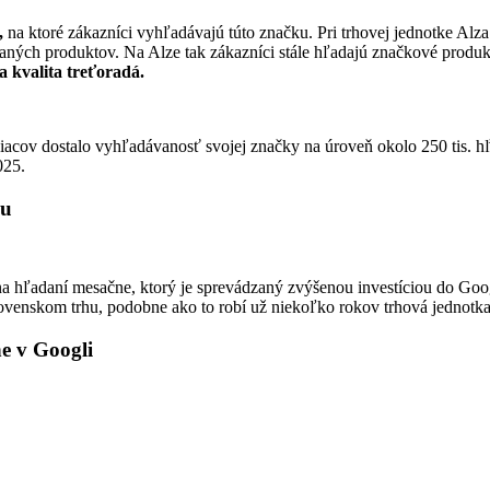
,
na ktoré zákazníci vyhľadávajú túto značku. Pri trhovej jednotke Alz
ných produktov. Na Alze tak zákazníci stále hľadajú značkové produ
a kvalita treťoradá.
acov dostalo vyhľadávanosť svojej značky na úroveň okolo 250 tis. hľ
025.
nu
 hľadaní mesačne, ktorý je sprevádzaný zvýšenou investíciou do Goo
ovenskom trhu, podobne ako to robí už niekoľko rokov trhová jednotka
 v Googli