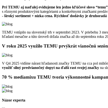
Pri TEMU aj naďalej evidujeme len jedno kľúčové slovo “temu”
s rôznymi produktovými kategóriami a konkrétnymi značkami predáva
- široký sortiment + nízka cena. Rýchlosť dodávky je druhoradá 
TEMU vstúpilo na slovenský trh v septembri 2023. V priebehu 3 mesi
hľadaní mesačne a túto úroveň držala značka až do septembra roku 2
V roku 2025 využilo TEMU prvýkrát vianočnú sezó
V Q4 2025 vidíme nárast hľadanosti značky TEMU na cca pol milióna
využiť silný predvianočný dopyt na ďalší rast svojej značky
na sl
70 % mediamixu TEMU tvoria výkonnostné kampane
Názor experta