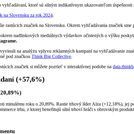
dát o vyhľadávaní, ktoré sú silným indikatívnym ukazovateľom úspešnos
ek na Slovensku za rok 2024
.
jšie rastúcich značiek na Slovensku. Okrem vyhľadávania značiek sme pr
é okrem nadlinkových mediálnych výdavkov očistených o výšku poskyt
stagrame.
 vyvinuli na analýzu vplyvu reklamných kampaní na vyhľadávanie znači
užené pod značkou
Think Big Collective
.
stúcich značiek si môžete pozrieť v interaktívnej podobe na
data.thinkb
adaní (+57,6%)
+20,89%)
ti minulému roku o 20,89%. Rastie trhový líder Alza (+12,18%), jej p
mmerce trhu, z ktorej benefitujú silní trhoví hráči s obrovským produk
imentu