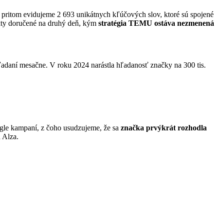
a pritom evidujeme 2 693 unikátnych kľúčových slov, ktoré sú spojené
kty doručené na druhý deň, kým
stratégia TEMU ostáva nezmenená
adaní mesačne. V roku 2024 narástla hľadanosť značky na 300 tis.
gle kampaní, z čoho usudzujeme, že sa
značka prvýkrát rozhodla
 Alza.