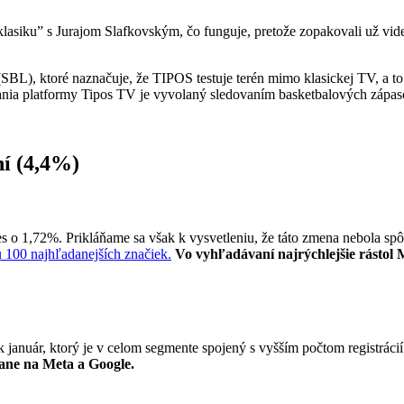
lasiku” s Jurajom Slafkovským, čo funguje, pretože zopakovali už vid
(SBL), ktoré naznačuje, že TIPOS testuje terén mimo klasickej TV, a t
ania platformy Tipos TV je vyvolaný sledovaním basketbalových zápas
ní (4,4%)
o 1,72%. Prikláňame sa však k vysvetleniu, že táto zmena nebola spô
100 najhľadanejších značiek.
Vo vyhľadávaní najrýchlejšie rástol
január, ktorý je v celom segmente spojený s vyšším počtom registráci
pane na Meta a Google.