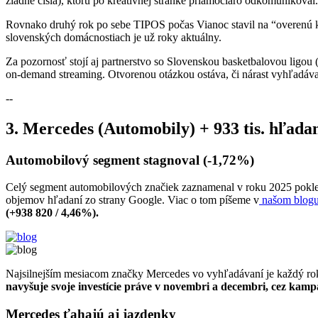
žiadne čísla), ktorú po kreatívnej stránke priamočiaro odkomunikoval.
Rovnako druhý rok po sebe TIPOS počas Vianoc stavil na “overenú k
slovenských domácnostiach je už roky aktuálny.
Za pozornosť stojí aj partnerstvo so Slovenskou basketbalovou ligou 
on-demand streaming. Otvorenou otázkou ostáva, či nárast vyhľadáv
--
3. Mercedes (Automobily) + 933 tis. hľada
Automobilový segment stagnoval (-1,72%)
Celý segment automobilových značiek zaznamenal v roku 2025 pokles 
objemov hľadaní zo strany Google. Viac o tom píšeme v
našom blogu 
(+938 820 / 4,46%).
Najsilnejším mesiacom značky Mercedes vo vyhľadávaní je každý rok 
navyšuje svoje investície práve v novembri a decembri, cez kam
Mercedes ťahajú aj jazdenky