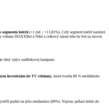
o segmentu lotérií
(+1 mil. / +13,81%). Celý segment lotérií narástol
ky vrátane DOXXBet a Niké a celkový nárast trhu by bol na úrovni
e silný vplyv nadlinkovej kampane.
ným investíciám do TV reklamy
, ktorá tvorila 80 % mediálneho
jväčší podiel na jeho mediamixe (80%). Najviac peňazí tieklo do