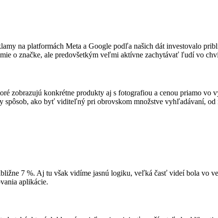
amy na platformách Meta a Google podľa našich dát investovalo pribli
ie o značke, ale predovšetkým veľmi aktívne zachytávať ľudí vo chvíl
 ktoré zobrazujú konkrétne produkty aj s fotografiou a cenou priamo v
y spôsob, ako byť viditeľný pri obrovskom množstve vyhľadávaní, od 
ibližne 7 %. Aj tu však vidíme jasnú logiku, veľká časť videí bola vo
vania aplikácie.