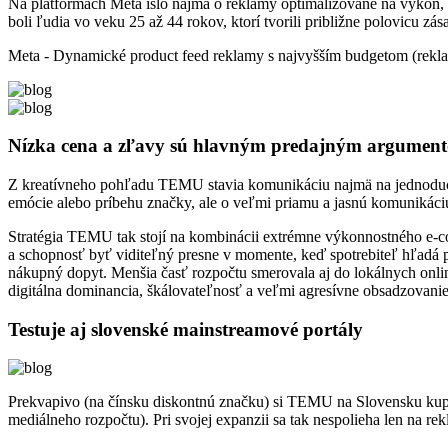
Na platformách Meta išlo najmä o reklamy optimalizované na výkon, t
boli ľudia vo veku 25 až 44 rokov, ktorí tvorili približne polovicu zás
Meta - Dynamické product feed reklamy s najvyšším budgetom (rekla
Nízka cena a zľavy sú hlavným predajným argumen
Z kreatívneho pohľadu TEMU stavia komunikáciu najmä na jednoduch
emócie alebo príbehu značky, ale o veľmi priamu a jasnú komunikác
Stratégia TEMU tak stojí na kombinácii extrémne výkonnostného e-com
a schopnosť byť viditeľný presne v momente, keď spotrebiteľ hľadá p
nákupný dopyt. Menšia časť rozpočtu smerovala aj do lokálnych onlin
digitálna dominancia, škálovateľnosť a veľmi agresívne obsadzovan
Testuje aj slovenské mainstreamové portály
Prekvapivo (na čínsku diskontnú značku) si TEMU na Slovensku kupuje
mediálneho rozpočtu). Pri svojej expanzii sa tak nespolieha len na re