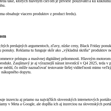
eda také, ktorých hlavným cieľom je priviesť používateľa ku kliknutiu,
ahu.
ma obsahuje viacero produktov z product feedu).
tom
ých predajných argumentoch, zľavy, nízke ceny, Black Friday ponuky
iu ponuky. Reklama tu funguje skôr ako „výkladná skriňa“ produktov 
merce prístupu a masívnej digitálnej prítomnosti. Hlavným motorom ra
rodukt. Zaujímavý je aj výraznejší nárast investícií v Q4 2025, teda 
e médií, čo môže naznačovať testovanie širšej viditeľnosti mimo veľký
ie nákupného dopytu.
 inzerciu aj priamo na najväčších slovenských internetových portáloch
klamy v Meta a Google, ale dopĺňa ich aj inzerciou na slovenských port