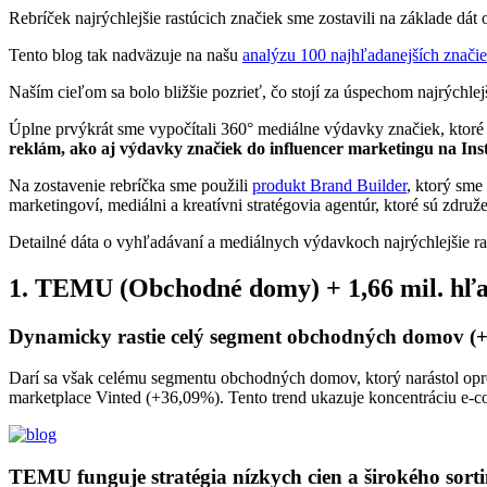
Rebríček najrýchlejšie rastúcich značiek sme zostavili na základe 
Tento blog tak nadväzuje na našu
analýzu 100 najhľadanejších znači
Naším cieľom sa bolo bližšie pozrieť, čo stojí za úspechom najrýchle
Úplne prvýkrát sme vypočítali 360° mediálne výdavky značiek, ktor
reklám, ako aj výdavky značiek do influencer marketingu na In
Na zostavenie rebríčka sme použili
produkt Brand Builder
, ktorý sme
marketingoví, mediálni a kreatívni stratégovia agentúr, ktoré sú zdr
Detailné dáta o vyhľadávaní a mediálnych výdavkoch najrýchlejšie ra
1. TEMU (Obchodné domy) + 1,66 mil. hľ
Dynamicky rastie celý segment obchodných domov (
Darí sa však celému segmentu obchodných domov, ktorý narástol opro
marketplace Vinted (+36,09%). Tento trend ukazuje koncentráciu e-co
TEMU funguje stratégia nízkych cien a širokého sort