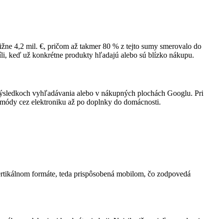
žne 4,2 mil. €, pričom až takmer 80 % z tejto sumy smerovalo do
i, keď už konkrétne produkty hľadajú alebo sú blízko nákupu.
o výsledkoch vyhľadávania alebo v nákupných plochách Googlu. Pri
módy cez elektroniku až po doplnky do domácnosti.
 vertikálnom formáte, teda prispôsobená mobilom, čo zodpovedá