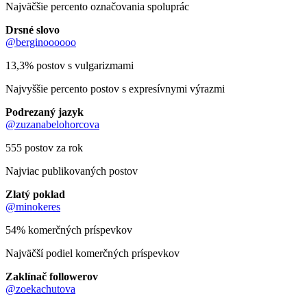
Najväčšie percento označovania spoluprác
Drsné slovo
@berginoooooo
13,3% postov s vulgarizmami
Najvyššie percento postov s expresívnymi výrazmi
Podrezaný jazyk
@zuzanabelohorcova
555 postov za rok
Najviac publikovaných postov
Zlatý poklad
@minokeres
54% komerčných príspevkov
Najväčší podiel komerčných príspevkov
Zaklínač followerov
@zoekachutova