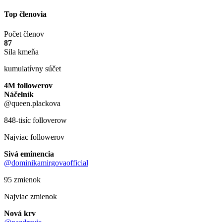
Top členovia
Počet členov
87
Sila kmeňa
kumulatívny súčet
4M followerov
Náčelník
@queen.plackova
848-tisíc folloverow
Najviac followerov
Sivá eminencia
@dominikamirgovaofficial
95 zmienok
Najviac zmienok
Nová krv