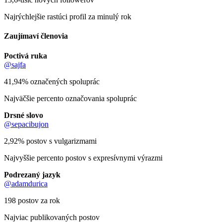
Najrýchlejšie rastúci profil za minulý rok
Zaujímaví členovia
Poctivá ruka
@sajfa
41,94% označených spoluprác
Najväčšie percento označovania spoluprác
Drsné slovo
@sepacibujon
2,92% postov s vulgarizmami
Najvyššie percento postov s expresívnymi výrazmi
Podrezaný jazyk
@adamdurica
198 postov za rok
Najviac publikovaných postov