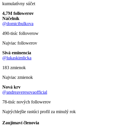
kumulatívny súčet
4,7M followerov
Náčelník
@domicibulkova
490-tisíc folloverow
Najviac followerov
Sivá eminencia
@lukaskimlicka
183 zmienok
Najviac zmienok
Nová krv
@andreaveresovaofficial
78-tisíc nových followerov
Najrýchlejšie rastúci profil za minulý rok
Zaujímaví členovia