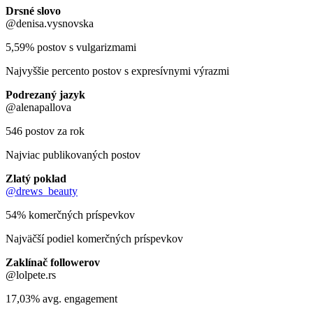
Drsné slovo
@denisa.vysnovska
5,59% postov s vulgarizmami
Najvyššie percento postov s expresívnymi výrazmi
Podrezaný jazyk
@alenapallova
546 postov za rok
Najviac publikovaných postov
Zlatý poklad
@drews_beauty
54% komerčných príspevkov
Najväčší podiel komerčných príspevkov
Zaklínač followerov
@lolpete.rs
17,03% avg. engagement