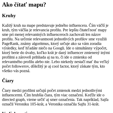
Ako čítať mapu?
Kruhy
Každý kruh na mape predstavuje jedného influencera. Čím väčší je
kruh, tým väčšia je relevancia profilu. Pre lepšiu čitateľnosť mapy
sme pri menej relevantných influenceroch zachovali len názov
profilu. Na určenie relevantnosti jednotlivých profilov sme využili
PageRank, známy algoritmus, ktorý určuje ako sa vám zoradia
výsledky, keď hľadáte niečo na Googli. Ide o simultánny výpočet,
ktorý berie do úvahy, koľko krát je daný influencer zmienený inými
profilmi a zároveň prihliada aj na to, či ide o zmienku od
relevantného profilu alebo nie. Lebo niekedy nestačí mať iba veľký
počet followerov, dôležitý je aj cool factor, ktorý získate tým, kto
všetko vás pozná.
Čiary
Čiary medzi profilmi určujú počet zmienok medzi jednotlivými
influencermi. Čím hrubšia čiara, tým viac označení. Keďže ide o
directed graph, vieme určiť aj smer označenia. Tak napríklad, Sajfa
označil Veroniku 105-krát, a Veronika označila Sajfu 31-krát.