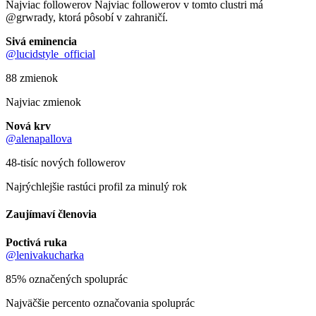
Najviac followerov Najviac followerov v tomto clustri má
@grwrady, ktorá pôsobí v zahraničí.
Sivá eminencia
@lucidstyle_official
88 zmienok
Najviac zmienok
Nová krv
@alenapallova
48-tisíc nových followerov
Najrýchlejšie rastúci profil za minulý rok
Zaujímaví členovia
Poctivá ruka
@lenivakucharka
85% označených spoluprác
Najväčšie percento označovania spoluprác