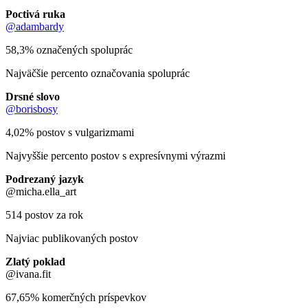
Poctivá ruka
@adambardy
58,3% označených spoluprác
Najväčšie percento označovania spoluprác
Drsné slovo
@borisbosy
4,02% postov s vulgarizmami
Najvyššie percento postov s expresívnymi výrazmi
Podrezaný jazyk
@micha.ella_art
514 postov za rok
Najviac publikovaných postov
Zlatý poklad
@ivana.fit
67,65% komerčných príspevkov