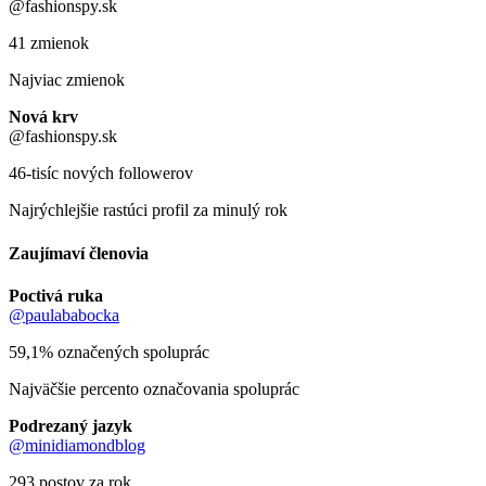
@fashionspy.sk
41 zmienok
Najviac zmienok
Nová krv
@fashionspy.sk
46-tisíc nových followerov
Najrýchlejšie rastúci profil za minulý rok
Zaujímaví členovia
Poctivá ruka
@paulababocka
59,1% označených spoluprác
Najväčšie percento označovania spoluprác
Podrezaný jazyk
@minidiamondblog
293 postov za rok