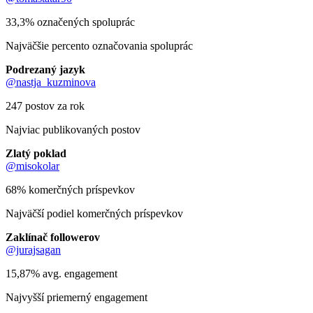
33,3% označených spoluprác
Najväčšie percento označovania spoluprác
Podrezaný jazyk
@nastja_kuzminova
247 postov za rok
Najviac publikovaných postov
Zlatý poklad
@misokolar
68% komerčných príspevkov
Najväčší podiel komerčných príspevkov
Zaklínač followerov
@jurajsagan
15,87% avg. engagement
Najvyšší priemerný engagement