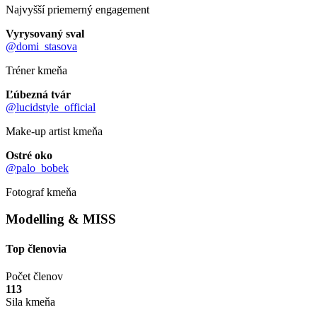
Najvyšší priemerný engagement
Vyrysovaný sval
@domi_stasova
Tréner kmeňa
Ľúbezná tvár
@lucidstyle_official
Make-up artist kmeňa
Ostré oko
@palo_bobek
Fotograf kmeňa
Modelling & MISS
Top členovia
Počet členov
113
Sila kmeňa