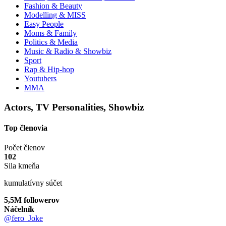
Fashion & Beauty
Modelling & MISS
Easy People
Moms & Family
Politics & Media
Music & Radio & Showbiz
Sport
Rap & Hip-hop
Youtubers
MMA
Actors, TV Personalities, Showbiz
Top členovia
Počet členov
102
Sila kmeňa
kumulatívny súčet
5,5M followerov
Náčelník
@fero_Joke