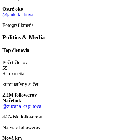
Ostré oko
@jankakiabova
Fotograf kmeňa
Politics & Media
Top členovia
Počet členov
55
Sila kmeňa
kumulatívny súčet
2,2M followerov
Náčelník
@zuzana_caputova
447-tisíc folloverow
Najviac followerov
Nová krv