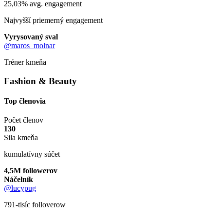
25,03% avg. engagement
Najvyšší priemerný engagement
Vyrysovaný sval
@maros_molnar
Tréner kmeňa
Fashion & Beauty
Top členovia
Počet členov
130
Sila kmeňa
kumulatívny súčet
4,5M followerov
Náčelník
@lucypug
791-tisíc folloverow