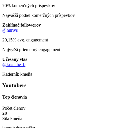
70% komerčných príspevkov
Najväčší podiel komerčných príspevkov
Zaklínač followerov
@nurivs_
29,15% avg. engagement
Najvyšší priemerný engagement
Učesaný vlas
@kris_the_b
Kaderník kmeňa
Youtubers
Top členovia
Počet členov
20
Sila kmeňa