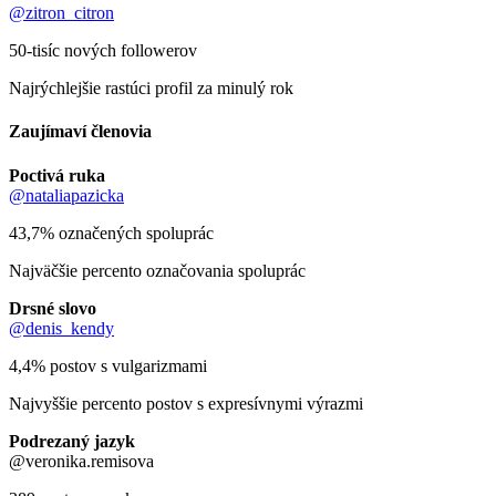
@zitron_citron
50-tisíc nových followerov
Najrýchlejšie rastúci profil za minulý rok
Zaujímaví členovia
Poctivá ruka
@nataliapazicka
43,7% označených spoluprác
Najväčšie percento označovania spoluprác
Drsné slovo
@denis_kendy
4,4% postov s vulgarizmami
Najvyššie percento postov s expresívnymi výrazmi
Podrezaný jazyk
@veronika.remisova