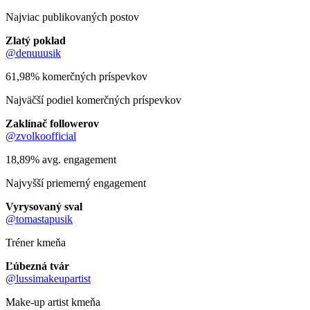
Najviac publikovaných postov
Zlatý poklad
@denuuusik
61,98% komerčných príspevkov
Najväčší podiel komerčných príspevkov
Zaklínač followerov
@zvolkoofficial
18,89% avg. engagement
Najvyšší priemerný engagement
Vyrysovaný sval
@tomastapusik
Tréner kmeňa
Ľúbezná tvár
@lussimakeupartist
Make-up artist kmeňa