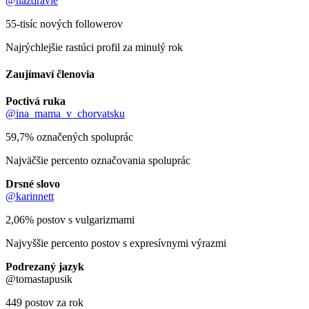
@nazdravie
55-tisíc nových followerov
Najrýchlejšie rastúci profil za minulý rok
Zaujímaví členovia
Poctivá ruka
@ina_mama_v_chorvatsku
59,7% označených spoluprác
Najväčšie percento označovania spoluprác
Drsné slovo
@karinnett
2,06% postov s vulgarizmami
Najvyššie percento postov s expresívnymi výrazmi
Podrezaný jazyk
@tomastapusik
449 postov za rok