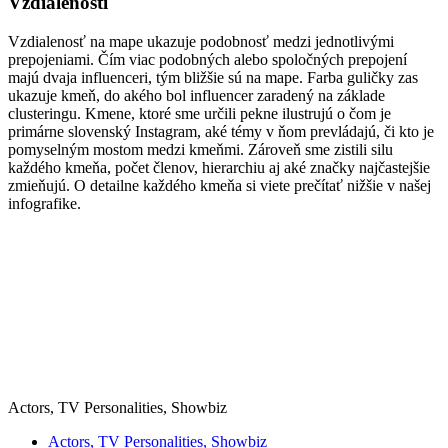
Vzdialenosti
Vzdialenosť na mape ukazuje podobnosť medzi jednotlivými
prepojeniami. Čím viac podobných alebo spoločných prepojení
majú dvaja influenceri, tým bližšie sú na mape. Farba guličky zas
ukazuje kmeň, do akého bol influencer zaradený na základe
clusteringu. Kmene, ktoré sme určili pekne ilustrujú o čom je
primárne slovenský Instagram, aké témy v ňom prevládajú, či kto je
pomyselným mostom medzi kmeňmi. Zároveň sme zistili silu
každého kmeňa, počet členov, hierarchiu aj aké značky najčastejšie
zmieňujú. O detailne každého kmeňa si viete prečítať nižšie v našej
infografike.
Actors, TV Personalities, Showbiz
Actors, TV Personalities, Showbiz