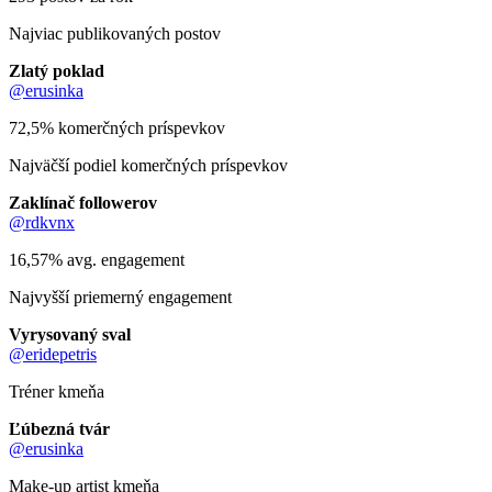
Najviac publikovaných postov
Zlatý poklad
@erusinka
72,5% komerčných príspevkov
Najväčší podiel komerčných príspevkov
Zaklínač followerov
@rdkvnx
16,57% avg. engagement
Najvyšší priemerný engagement
Vyrysovaný sval
@eridepetris
Tréner kmeňa
Ľúbezná tvár
@erusinka
Make-up artist kmeňa