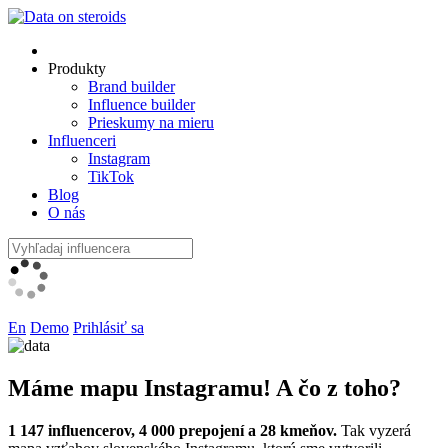
Produkty
Brand builder
Influence builder
Prieskumy na mieru
Influenceri
Instagram
TikTok
Blog
O nás
En
Demo
Prihlásiť sa
Máme mapu
Instagramu!
A čo z toho?
1 147 influencerov, 4 000 prepojení a 28 kmeňov.
Tak vyzerá