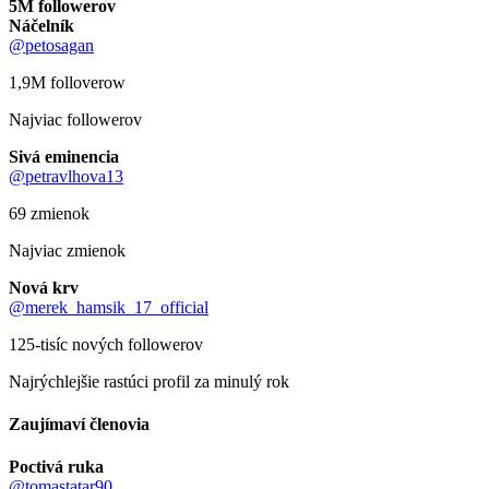
5M followerov
Náčelník
@petosagan
1,9M folloverow
Najviac followerov
Sivá eminencia
@petravlhova13
69 zmienok
Najviac zmienok
Nová krv
@merek_hamsik_17_official
125-tisíc nových followerov
Najrýchlejšie rastúci profil za minulý rok
Zaujímaví členovia
Poctivá ruka
@tomastatar90