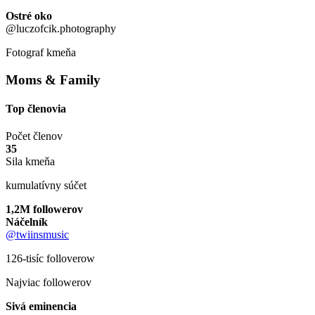
Ostré oko
@luczofcik.photography
Fotograf kmeňa
Moms & Family
Top členovia
Počet členov
35
Sila kmeňa
kumulatívny súčet
1,2M followerov
Náčelník
@twiinsmusic
126-tisíc folloverow
Najviac followerov
Sivá eminencia