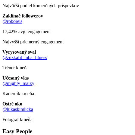
Najväčší podiel komerčných príspevkov
Zaklínač followerov
@roboreis
17,42% avg. engagement
Najvyšší priemerný engagement
Vyrysovaný sval
@zuzkafit_inba_fitness
Tréner kmeňa
Učesaný vlas
@mighty_maiky
Kaderník kmeňa
Ostré oko
@lukaskimlicka
Fotograf kmeňa
Easy People