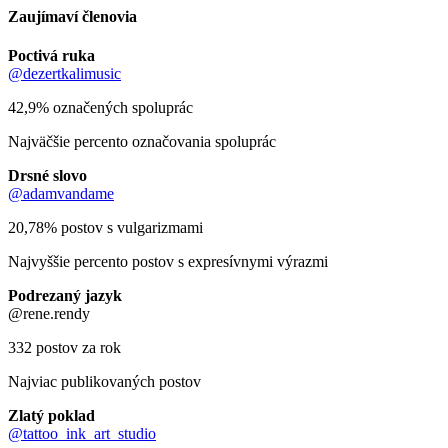
Zaujímaví členovia
Poctivá ruka
@dezertkalimusic
42,9% označených spoluprác
Najväčšie percento označovania spoluprác
Drsné slovo
@adamvandame
20,78% postov s vulgarizmami
Najvyššie percento postov s expresívnymi výrazmi
Podrezaný jazyk
@rene.rendy
332 postov za rok
Najviac publikovaných postov
Zlatý poklad
@tattoo_ink_art_studio