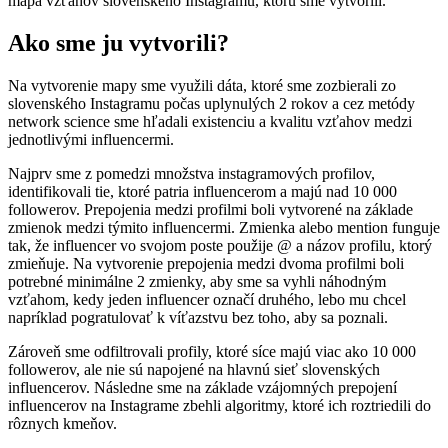
mapa vzťahov slovenského Instagramu, ktorú sme vytvorili.
Ako sme ju vytvorili?
Na vytvorenie mapy sme využili dáta, ktoré sme zozbierali zo
slovenského Instagramu počas uplynulých 2 rokov a cez metódy
network science sme hľadali existenciu a kvalitu vzťahov medzi
jednotlivými influencermi.
Najprv sme z pomedzi množstva instagramových profilov,
identifikovali tie, ktoré patria influencerom a majú nad 10 000
followerov. Prepojenia medzi profilmi boli vytvorené na základe
zmienok medzi týmito influencermi. Zmienka alebo mention funguje
tak, že influencer vo svojom poste použije @ a názov profilu, ktorý
zmieňuje. Na vytvorenie prepojenia medzi dvoma profilmi boli
potrebné minimálne 2 zmienky, aby sme sa vyhli náhodným
vzťahom, kedy jeden influencer označí druhého, lebo mu chcel
napríklad pogratulovať k víťazstvu bez toho, aby sa poznali.
Zároveň sme odfiltrovali profily, ktoré síce majú viac ako 10 000
followerov, ale nie sú napojené na hlavnú sieť slovenských
influencerov. Následne sme na základe vzájomných prepojení
influencerov na Instagrame zbehli algoritmy, ktoré ich roztriedili do
rôznych kmeňov.