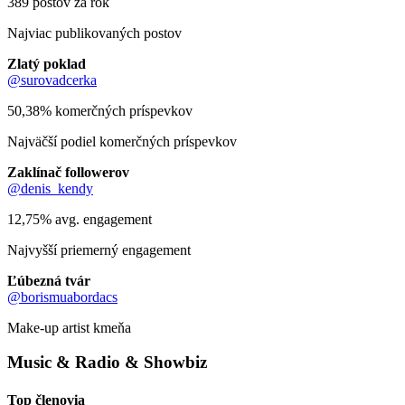
389 postov za rok
Najviac publikovaných postov
Zlatý poklad
@surovadcerka
50,38% komerčných príspevkov
Najväčší podiel komerčných príspevkov
Zaklínač followerov
@denis_kendy
12,75% avg. engagement
Najvyšší priemerný engagement
Ľúbezná tvár
@borismuabordacs
Make-up artist kmeňa
Music & Radio & Showbiz
Top členovia