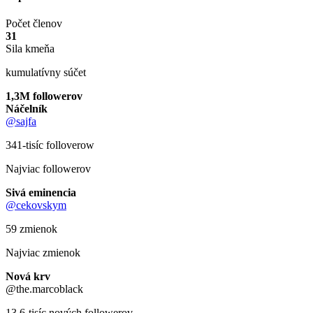
Počet členov
31
Sila kmeňa
kumulatívny súčet
1,3M followerov
Náčelník
@sajfa
341-tisíc folloverow
Najviac followerov
Sivá eminencia
@cekovskym
59 zmienok
Najviac zmienok
Nová krv
@the.marcoblack
13,6-tisíc nových followerov