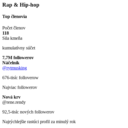
Rap & Hip-hop
Top členovia
Počet členov
118
Sila kmeňa
kumulatívny súčet
7,7M followerov
Náčelník
@rytmusking
676-tisíc folloverow
Najviac followerov
Nová krv
@rene.rendy
92,5-tisíc nových followerov
Najrýchlejšie rastúci profil za minulý rok