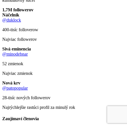
kumulatívny súčet
1,7M followerov
Náčelník
@duklock
400-tisíc folloverow
Najviac followerov
Sivá eminencia
@minodebnar
52 zmienok
Najviac zmienok
Nová krv
@patopopular
28-tisíc nových followerov
Najrýchlejšie rastúci profil za minulý rok
Zaujímaví členovia